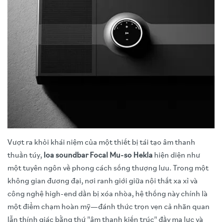
Vượt ra khỏi khái niệm của một thiết bị tái tạo âm thanh
thuần túy,
loa soundbar
Focal Mu-so Hekla
hiện diện như
một tuyên ngôn về phong cách sống thượng lưu. Trong một
không gian đương đại, nơi ranh giới giữa nội thất xa xỉ và
công nghệ high-end dần bị xóa nhòa, hệ thống này chính là
một điểm chạm hoàn mỹ—đánh thức trọn vẹn cả nhãn quan
lẫn thính giác bằng thứ "âm thanh kiến trúc" đầy ma lực và