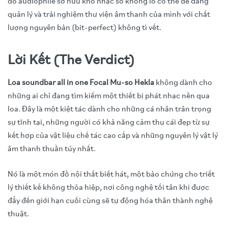
đồ audiophile sở hữu kho nhạc số khổng lồ có thể dễ dàng
quản lý và trải nghiệm thư viện âm thanh của mình với chất
lượng nguyên bản (bit-perfect) không tì vết.
Lời Kết (The Verdict)
Loa soundbar all in one Focal Mu-so Hekla
không dành cho
những ai chỉ đang tìm kiếm một thiết bị phát nhạc nền qua
loa. Đây là một kiệt tác dành cho những cá nhân trân trọng
sự tĩnh tại, những người có khả năng cảm thụ cái đẹp từ sự
kết hợp của vật liệu chế tác cao cấp và những nguyên lý vật lý
âm thanh thuần túy nhất.
Nó là một món đồ nội thất biết hát, một bảo chứng cho triết
lý thiết kế không thỏa hiệp, nơi công nghệ tối tân khi được
đẩy đến giới hạn cuối cùng sẽ tự động hóa thân thành nghệ
thuật.