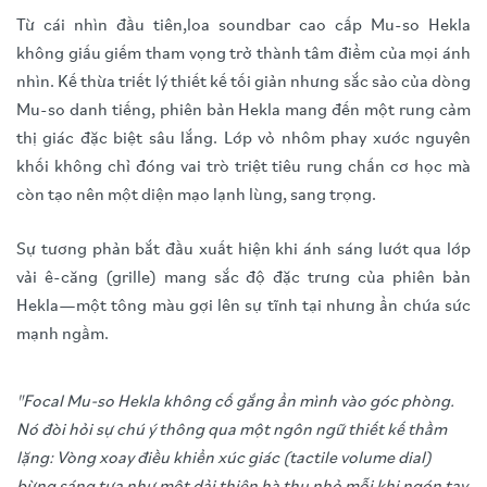
Từ cái nhìn đầu tiên,loa soundbar cao cấp Mu-so Hekla
không giấu giếm tham vọng trở thành tâm điểm của mọi ánh
nhìn. Kế thừa triết lý thiết kế tối giản nhưng sắc sảo của dòng
Mu-so danh tiếng, phiên bản Hekla mang đến một rung cảm
thị giác đặc biệt sâu lắng. Lớp vỏ nhôm phay xước nguyên
khối không chỉ đóng vai trò triệt tiêu rung chấn cơ học mà
còn tạo nên một diện mạo lạnh lùng, sang trọng.
Sự tương phản bắt đầu xuất hiện khi ánh sáng lướt qua lớp
vải ê-căng (grille) mang sắc độ đặc trưng của phiên bản
Hekla—một tông màu gợi lên sự tĩnh tại nhưng ẩn chứa sức
mạnh ngầm.
"Focal Mu-so Hekla không cố gắng ẩn mình vào góc phòng.
Nó đòi hỏi sự chú ý thông qua một ngôn ngữ thiết kế thầm
lặng: Vòng xoay điều khiển xúc giác (tactile volume dial)
bừng sáng tựa như một dải thiên hà thu nhỏ mỗi khi ngón tay