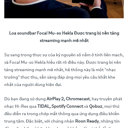
Loa soundbar Focal Mu-so Hekla Được trang bị nền tảng
streaming mạnh mẽ nhất
Sự sang trọng thực sự của kỷ nguyên số nằm ở tính liền mạch,
và Focal Mu-so Hekla hiểu rất rõ điều này. Được trang bị nền
tảng streaming mạnh mẽ nhất, hệ thống này là một "nhạc
trưởng" thực thụ, sẵn sàng đáp ứng mọi yêu cầu khắt khe
nhất của người dùng hiện đại.
Dù bạn đang sử dụng
AirPlay 2, Chromecast
, hay truyền phát
nhạc Hi-Res qua
TIDAL, Spotify Connect
và
Qobuz
, mọi thứ
đều diễn ra trong chớp mắt thông qua ứng dụng điều khiển
trung tâm. Đặc biệt, với chứng nhận
Roon Ready
, những tín