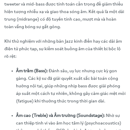
tweeter và mid-bass được tính toán cẩn trọng để giảm thiểu
hiện tượng nhiễu xạ và giao thoa sóng âm. Kết quả là một dải
trung (midrange) có độ tuyến tính cao, mượt mà và hoàn
toàn vắng bóng sự gắt gỏng.
Khi thử nghiệm với những bản Jazz kinh điển hay các dải âm
điện tử phức tạp, sự kiểm soát buồng âm của thiết bị bộc lộ
rõ rệt:
Âm trầm (Bass):
Đánh sâu, uy lực nhưng cực kỳ gọn
gàng. Các kỹ sư đã giải quyết xuất sắc bài toán cộng
hưởng nội tại, giúp những nhịp bass được giải phóng
áp suất một cách tự nhiên, không gây cảm giác mệt mỏi
(fatigue) khi thưởng thức trong thời gian dài.
Âm cao (Treble) và Âm trường (Soundstage):
Nhờ sự
can thiệp tinh vi vào âm học tâm lý (psychoacoustics)