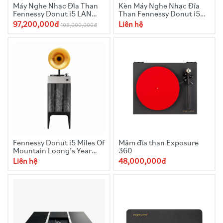
Máy Nghe Nhạc Đĩa Than
Kèn Máy Nghe Nhạc Đĩa
Fennessy Donut i5 LAN
Than Fennessy Donut i5
Limited Edition
Mạ vàng
97,200,000đ
Liên hệ
108,000,000đ
Fennessy Donut i5 Miles Of
Mâm đĩa than Exposure
Mountain Loong’s Year
360
Limited Edition
Liên hệ
48,000,000đ