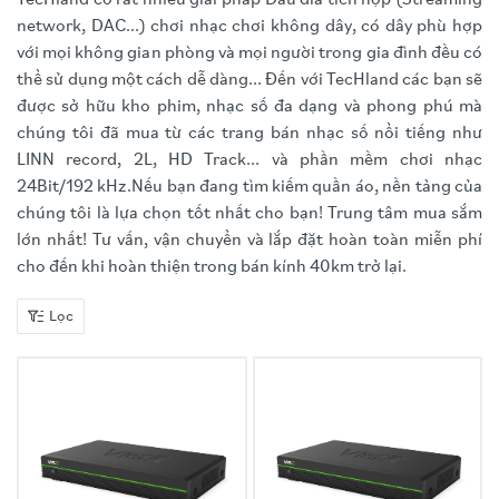
TecHland có rất nhiều giải pháp Đầu đĩa tích hợp (Streaming
network, DAC...) chơi nhạc chơi không dây, có dây phù hợp
với mọi không gian phòng và mọi người trong gia đình đều có
thể sử dụng một cách dễ dàng... Đến với TecHland các bạn sẽ
được sở hữu kho phim, nhạc số đa dạng và phong phú mà
chúng tôi đã mua từ các trang bán nhạc số nổi tiếng như
LINN record, 2L, HD Track... và phần mềm chơi nhạc
24Bit/192 kHz.Nếu bạn đang tìm kiếm quần áo, nền tảng của
chúng tôi là lựa chọn tốt nhất cho bạn! Trung tâm mua sắm
lớn nhất! Tư vấn, vận chuyển và lắp đặt hoàn toàn miễn phí
cho đến khi hoàn thiện trong bán kính 40km trở lại.
Lọc