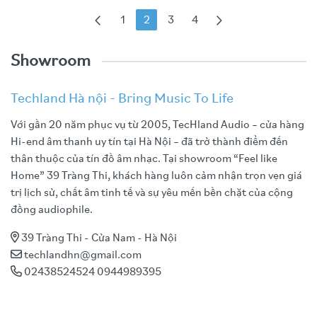
1
2
3
4
Showroom
Techland Hà nội - Bring Music To Life
Với gần 20 năm phục vụ từ 2005, TecHland Audio – cửa hàng
Hi-end âm thanh uy tín tại Hà Nội – đã trở thành điểm đến
thân thuộc của tín đồ âm nhạc. Tại showroom “Feel like
Home” 39 Tràng Thi, khách hàng luôn cảm nhận trọn vẹn giá
trị lịch sử, chất âm tinh tế và sự yêu mến bền chặt của cộng
đồng audiophile.
39 Tràng Thi - Cửa Nam - Hà Nội
techlandhn@gmail.com
02438524524 0944989395