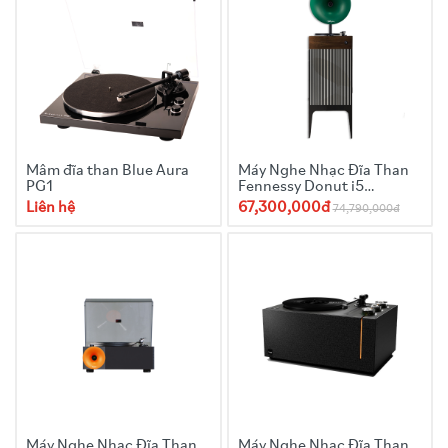
Mâm đĩa than Blue Aura
Máy Nghe Nhạc Đĩa Than
PG1
Fennessy Donut i5
Sainkho
Liên hệ
67,300,000đ
74,790,000đ
Máy Nghe Nhạc Đĩa Than
Máy Nghe Nhạc Đĩa Than