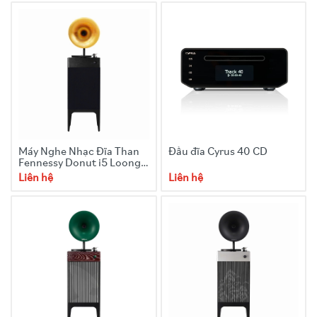
Máy Nghe Nhạc Đĩa Than
Đầu đĩa Cyrus 40 CD
Fennessy Donut i5 Loong’s
Year Limited Edition
Liên hệ
Liên hệ