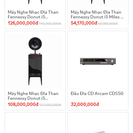
Máy Nghe Nhạc Đĩa Than
Máy Nghe Nhạc Đĩa Than
Fennessy Donut i5
Fennessy Donut i5 Miles Of
Sainkho Namtchylak
Mountain
126,000,000đ
54,170,000đ
140,000,000đ
60,190,000đ
(Limited Edition)
Máy Nghe Nhạc Đĩa Than
Đầu Đĩa CD Arcam CDS50
Fennessy Donut i5
Langlang’s Music World
108,000,000đ
32,000,000đ
120,000,000đ