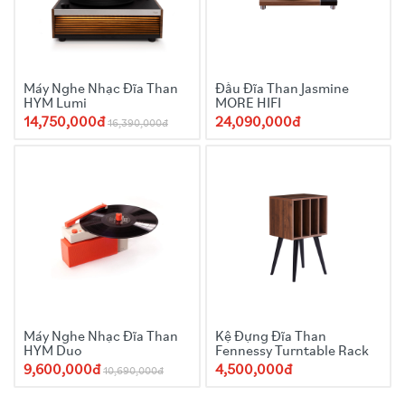
Máy Nghe Nhạc Đĩa Than
Đầu Đĩa Than Jasmine
HYM Lumi
MORE HIFI
14,750,000đ
24,090,000đ
16,390,000đ
Máy Nghe Nhạc Đĩa Than
Kệ Đựng Đĩa Than
HYM Duo
Fennessy Turntable Rack
9,600,000đ
4,500,000đ
10,690,000đ