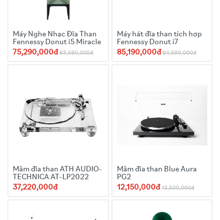
Máy Nghe Nhạc Đĩa Than
Máy hát đĩa than tích hợp
Fennessy Donut i5 Miracle
Fennessy Donut i7
75,290,000đ
85,190,000đ
83,590,000đ
94,590,000đ
Mâm đĩa than ATH AUDIO-
Mâm đĩa than Blue Aura
TECHNICA AT-LP2022
PG2
37,220,000đ
12,150,000đ
13,500,000đ