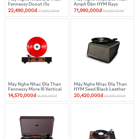
Fennessy Donut i5s
Ampli Đèn HYM Rays
22,490,000đ
71,990,000đ
24,990,000đ
79,990,000đ
Máy Nghe Nhạc Đĩa Than
Máy Nghe Nhạc Đĩa Than
Fennessy More III Vertical
HYM Seed Black Leather
14,570,000đ
20,420,000đ
16,190,000đ
22,690,000đ