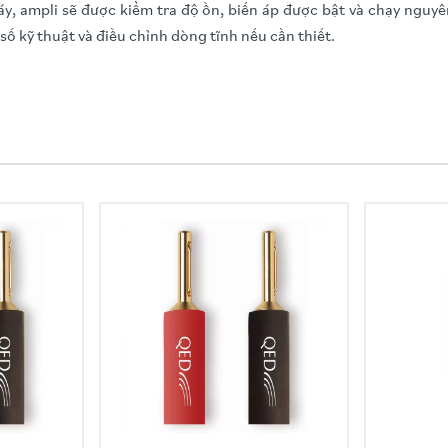
y, ampli sẽ được kiểm tra độ ồn, biến áp được bật và chạy nguy
ố kỹ thuật và điều chỉnh dòng tĩnh nếu cần thiết.
m
 or MC
470 Ohms,