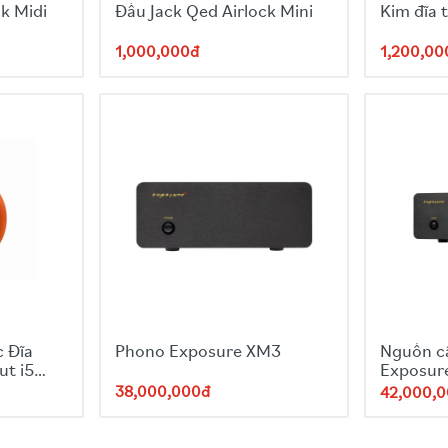
k Midi
Đầu Jack Qed Airlock Mini
Kim đĩa 
1,000,000đ
1,200,00
 Đĩa
Phono Exposure XM3
Nguồn c
ut i5
Exposur
Supply
38,000,000đ
42,000,