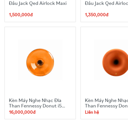
Đầu Jack Qed Airlock Maxi
Đầu Jack Qed Airloc
1,500,000đ
1,350,000đ
Kèn Máy Nghe Nhạc Đĩa
Kèn Máy Nghe Nhạc
Than Fennessy Donut i5
Than Fennessy Don
Amber
Year of Horse
16,000,000đ
Liên hệ