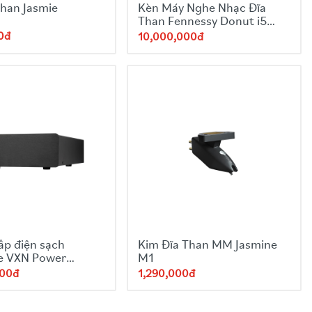
than Jasmie
Kèn Máy Nghe Nhạc Đĩa
Than Fennessy Donut i5
Year of Snake
0đ
10,000,000đ
ấp điện sạch
Kim Đĩa Than MM Jasmine
e VXN Power
M1
000đ
1,290,000đ