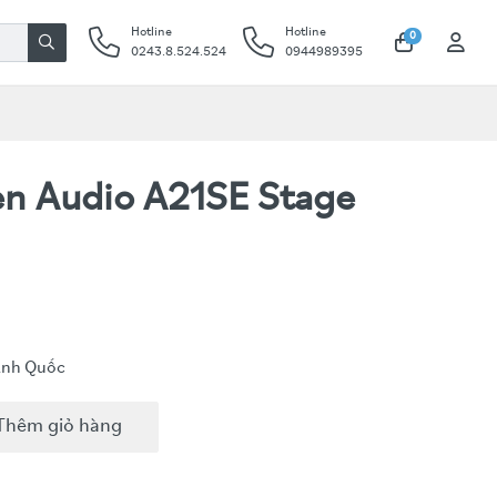
Hotline
Hotline
0
0243.8.524.524
0944989395
n Audio A21SE Stage
Anh Quốc
Thêm giỏ hàng