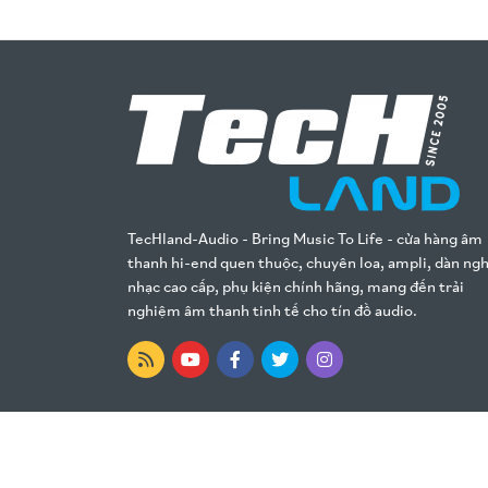
TecHland-Audio - Bring Music To Life - cửa hàng âm
thanh hi-end quen thuộc, chuyên loa, ampli, dàn ng
nhạc cao cấp, phụ kiện chính hãng, mang đến trải
nghiệm âm thanh tinh tế cho tín đồ audio.
TechLand — Design by
pubweb