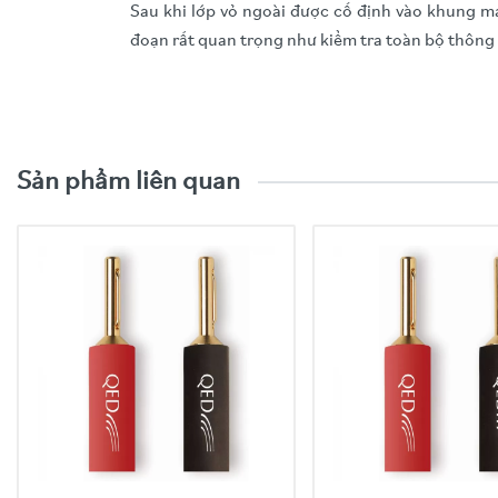
Sau khi lớp vỏ ngoài được cố định vào khung má
đoạn rất quan trọng như kiểm tra toàn bộ thông s
Video trải nghiệm sản phẩ
- Inputs:
Moving magnet, Moving coil
- Outputs:
Fixed line level output
- Gain Adjustment:
Internal selection for MM
- Load Adjustment:
Internal for MC 100 and 
Sản phẩm liên quan
MM fixed load 47k
- Input Sensitivity:
MM 3.0mV MC 0.15mV
- Output:
350mV
- Frequency Response:
+/-1.5dB 20Hz-20kHz
- Signal to Noise:
>64dB
- Gross Weight:
2kg
- Dimensions:
60 x 140 x 77mm
50 x 140 x 77mm