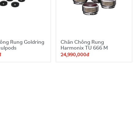
ống Rung Goldring
Chân Chống Rung
culpods
Harmonix TU 666 M
đ
24,990,000đ