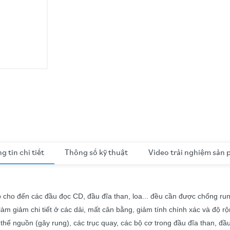
g tin chi tiết
Thông số kỹ thuật
Video trải nghiệm sản
cho đến các đầu đọc CD, đầu đĩa than, loa... đều cần được chống rung
 làm giảm chi tiết ở các dải, mất cân bằng, giảm tính chính xác và độ
n thế nguồn (gây rung), các trục quay, các bộ cơ trong đầu đĩa than, đ