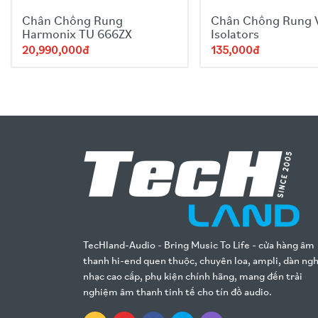
Chân Chống Rung
Chân Chống Rung 
Harmonix TU 666ZX
Isolators
20,990,000đ
135,000đ
TecHland-Audio - Bring Music To Life - cửa hàng âm
thanh hi-end quen thuộc, chuyên loa, ampli, dàn ng
nhạc cao cấp, phụ kiện chính hãng, mang đến trải
nghiệm âm thanh tinh tế cho tín đồ audio.