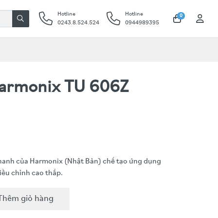
Hotline
Hotline
0
0243.8.524.524
0944989395
armonix TU 606Z
 thanh của Harmonix (Nhật Bản) chế tạo ứng dụng
điều chỉnh cao thấp.
Thêm giỏ hàng