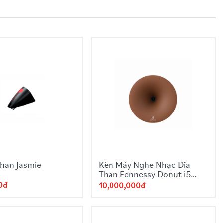
than Jasmie
Kèn Máy Nghe Nhạc Đĩa
Than Fennessy Donut i5
Year of Snake
0đ
10,000,000đ