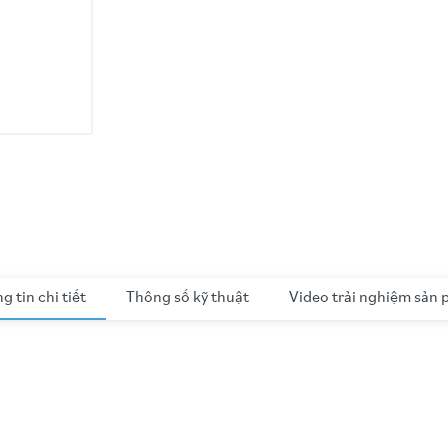
g tin chi tiết
Thông số kỹ thuật
Video trải nghiệm sản
m