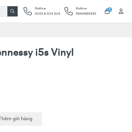
Hotline
Hotline
0
0243.8.524.524
0944989395
nnessy i5s Vinyl
Thêm giỏ hàng