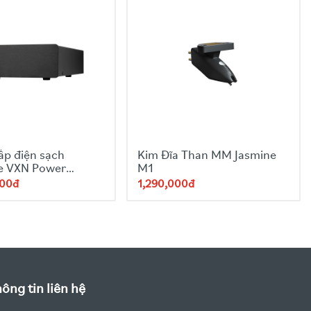
ấp điện sạch
Kim Đĩa Than MM Jasmine
e VXN Power
M1
000đ
1,290,000đ
ông tin liên hệ