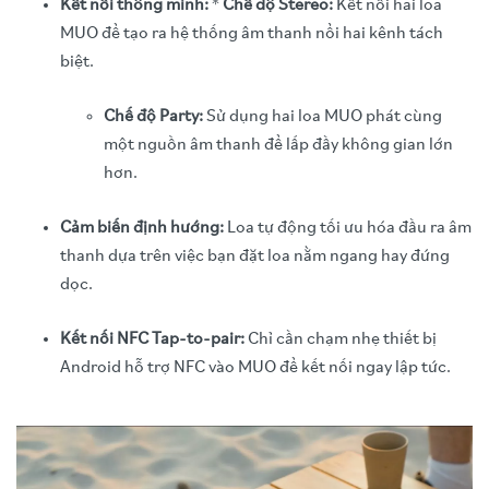
Kết nối thông minh:
*
Chế độ Stereo:
Kết nối hai loa
MUO để tạo ra hệ thống âm thanh nổi hai kênh tách
biệt.
Chế độ Party:
Sử dụng hai loa MUO phát cùng
một nguồn âm thanh để lấp đầy không gian lớn
hơn.
Cảm biến định hướng:
Loa tự động tối ưu hóa đầu ra âm
thanh dựa trên việc bạn đặt loa nằm ngang hay đứng
dọc.
Kết nối NFC Tap-to-pair:
Chỉ cần chạm nhẹ thiết bị
Android hỗ trợ NFC vào MUO để kết nối ngay lập tức.