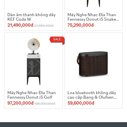
Dàn âm thanh không dây
Máy Nghe Nhạc Đĩa Than
KEF Coda W
Fennessy Donut i5 Snake
Edition
21,490,000đ
75,290,000đ
24,990,000đ
SALE
Máy Nghe Nhạc Đĩa Than
Loa bluetooth không dây
Fennessy Donut i5 Golf
cao cấp Bang & Olufsen
Beosound A5 - Dark Oak
97,200,000đ
59,600,000đ
108,000,000đ