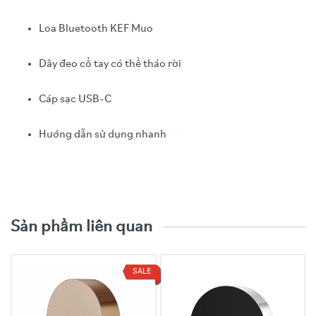
Loa Bluetooth KEF Muo
Dây đeo cổ tay có thể tháo rời
Cáp sạc USB-C
Hướng dẫn sử dụng nhanh
Video trải nghiệm sản phẩm
Đặc tính
Chi tiết kỹ thuật
Sản phẩm liên quan
2 x 50mm (2.0in.) Driver Uni-Q toàn dải
Loại driver
1 x Bộ tản nhiệt bass thụ động (ABR)
SALE
Kết nối không dây
Bluetooth 4.0 với codec aptX®
Kết nối có dây
Đầu vào phụ trợ 3.5mm (AUX)