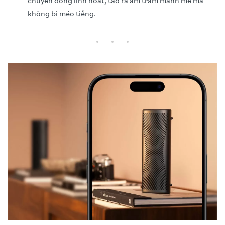
chuyển động linh hoạt, tạo ra âm trầm mạnh mẽ mà
không bị méo tiếng.