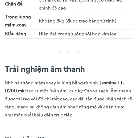
3 chân cao su NBR (50mm), có thể điều
Chân đế
chỉnh độ cao
Trọng lượng
Khoảng 8kg (được treo bằng từ tính)
mâm xoay
Kiểu dáng
Hiện đại, trong suốt phối hợp kim loại
Trải nghiệm âm thanh
Nhờ hệ thống mâm xoay lơ lửng bằng từ tính,
Jasmine TT-
D200 mkI
tạo ra một "nền âm" cực kỳ tĩnh và sạch. Âm thanh
được tái tạo với độ chi tiết cao, các dải tần được phân tách rõ
ràng, mang lại không gian âm nhạc rộng mở và chân thực
như một buổi biểu diễn trực tiếp.
Video trải nghiệm sản phẩm
Thành phần
Đặc điểm chi tiết