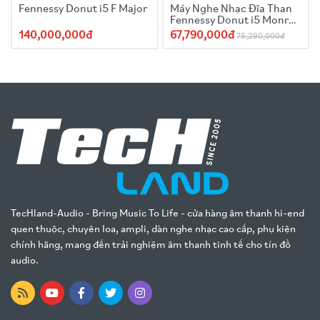
Fennessy Donut i5 F Major
Máy Nghe Nhạc Đĩa Than
Fennessy Donut i5 Monroe
Edition
140,000,000đ
67,790,000đ
75,290,000đ
TecHland-Audio - Bring Music To Life - cửa hàng âm thanh hi-end
quen thuộc, chuyên loa, ampli, dàn nghe nhạc cao cấp, phụ kiện
chính hãng, mang đến trải nghiệm âm thanh tinh tế cho tín đồ
audio.