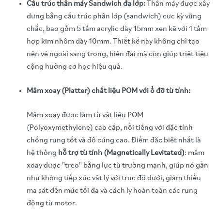
Cấu trúc thân máy Sandwich đa lớp:
Thân máy được xây
dựng bằng cấu trúc phân lớp (sandwich) cực kỳ vững
chắc, bao gồm 5 tấm acrylic dày 15mm xen kẽ với 1 tấm
hợp kim nhôm dày 10mm. Thiết kế này không chỉ tạo
nên vẻ ngoài sang trọng, hiện đại mà còn giúp triệt tiêu
cộng hưởng cơ học hiệu quả.
Mâm xoay (Platter) chất liệu POM với ổ đỡ từ tính:
Mâm xoay được làm từ vật liệu POM
(Polyoxymethylene) cao cấp, nổi tiếng với đặc tính
chống rung tốt và độ cứng cao. Điểm đặc biệt nhất là
hệ thống
hỗ trợ từ tính (Magnetically Levitated)
: mâm
xoay được "treo" bằng lực từ trường mạnh, giúp nó gần
như không tiếp xúc vật lý với trục đỡ dưới, giảm thiểu
ma sát đến mức tối đa và cách ly hoàn toàn các rung
động từ motor.