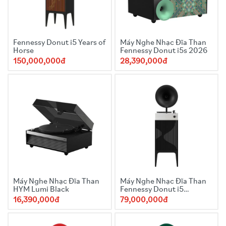
Fennessy Donut i5 Years of
Máy Nghe Nhạc Đĩa Than
Horse
Fennessy Donut i5s 2026
150,000,000đ
28,390,000đ
Máy Nghe Nhạc Đĩa Than
Máy Nghe Nhạc Đĩa Than
HYM Lumi Black
Fennessy Donut i5
Quicksand 2025 Black
16,390,000đ
79,000,000đ