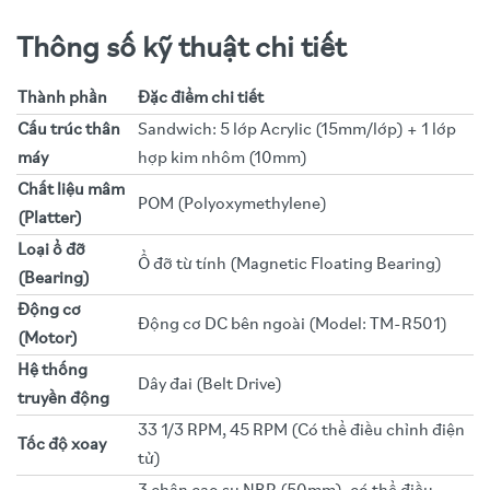
Thông số kỹ thuật chi tiết
Thành phần
Đặc điểm chi tiết
Cấu trúc thân
Sandwich: 5 lớp Acrylic (15mm/lớp) + 1 lớp
máy
hợp kim nhôm (10mm)
Chất liệu mâm
POM (Polyoxymethylene)
(Platter)
Loại ổ đỡ
Ổ đỡ từ tính (Magnetic Floating Bearing)
(Bearing)
Động cơ
Động cơ DC bên ngoài (Model: TM-R501)
(Motor)
Hệ thống
Dây đai (Belt Drive)
truyền động
33 1/3 RPM, 45 RPM (Có thể điều chỉnh điện
Tốc độ xoay
tử)