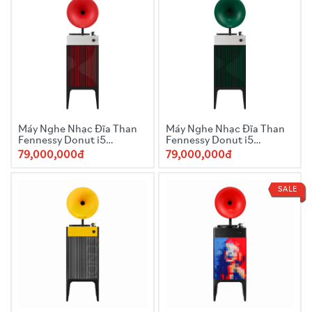
Máy Nghe Nhạc Đĩa Than
Máy Nghe Nhạc Đĩa Than
Fennessy Donut i5
Fennessy Donut i5
Quicksand 2025 Red
Quicksand 2025
79,000,000đ
79,000,000đ
SALE