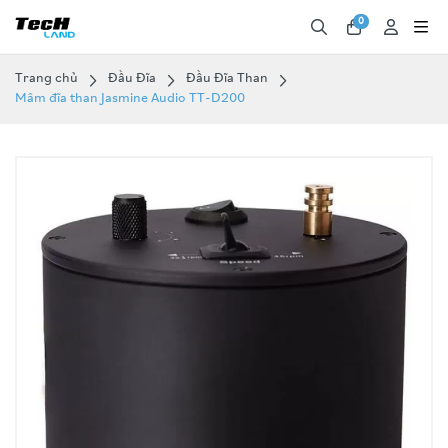
0
Trang chủ
Đầu Đĩa
Đầu Đĩa Than
Mâm đĩa than Jasmine Audio TT-D200