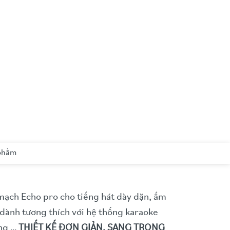
 phẩm
 mạch Echo pro cho tiếng hát dày dặn, ấm
dành tương thích với hệ thống karaoke
ộng …
THIẾT KẾ ĐƠN GIẢN, SANG TRỌNG