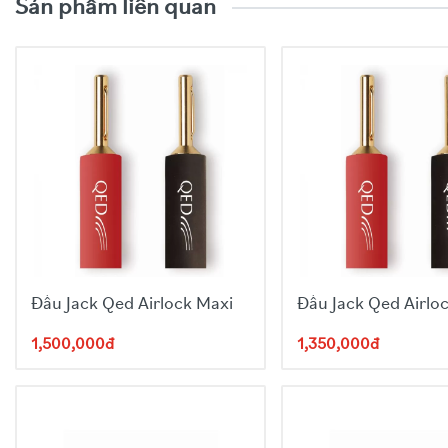
Phạm vi hoạt động 15m
Sản phẩm liên quan
Tần số UHF sóng siêu cao, độ nhạy >90dB
Sử dụng pin sạc tích hợp thời lượng lên đến 12
Đầu Jack Qed Airlock Maxi
Đầu Jack Qed Airloc
1,500,000đ
1,350,000đ