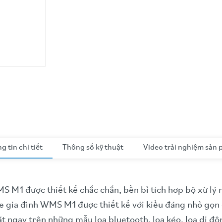
g tin chi tiết
Thông số kỹ thuật
Video trải nghiệm sản
S M1 được thiết kế chắc chắn, bền bỉ tích hơp bộ xừ lý
e gia đình WMS M1 được thiết kế với kiểu đáng nhỏ gọn 
át ngay trên những mẫu loa bluetooth, loa kéo, loa di đ