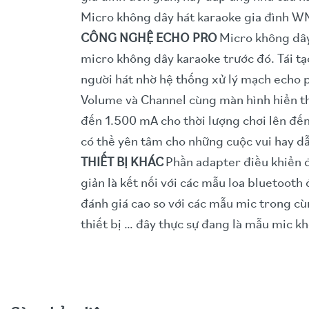
Micro không dây hát karaoke gia đình WM
CÔNG NGHỆ ECHO PRO
Micro không dây
micro không dây karaoke trước đó. Tái tạo
người hát nhờ hệ thống xử lý mạch echo p
Volume và Channel cùng màn hình hiển th
đến 1.500 mA cho thời lượng chơi lên đến 
có thể yên tâm cho những cuộc vui hay dẫn
THIẾT BỊ KHÁC
Phần adapter điều khiển đ
giản là kết nối với các mẫu loa bluetooth
đánh giá cao so với các mẫu mic trong cù
thiết bị … đây thực sự đang là mẫu mic k
Video trải nghiệm sản phẩ
Micro không dây karaoke, phát biểu …
Gồm 1 bộ thu phát hiệu, 2 tay mic
Dải tần 470 MHz – 960 MHz