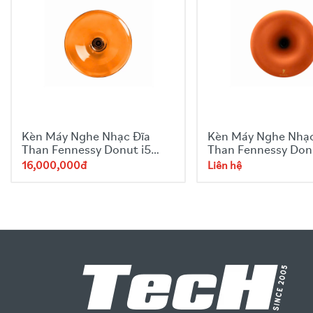
Kèn Máy Nghe Nhạc Đĩa
Kèn Máy Nghe Nhạc
Than Fennessy Donut i5
Than Fennessy Don
Amber
Year of Horse
16,000,000đ
Liên hệ