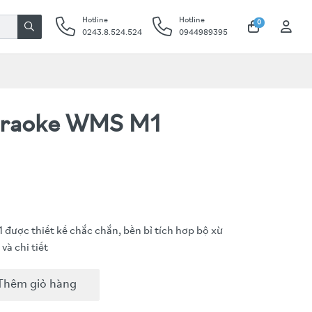
Hotline
Hotline
0
0243.8.524.524
0944989395
araoke WMS M1
được thiết kế chắc chắn, bền bỉ tích hơp bộ xừ
và chi tiết
Thêm giỏ hàng