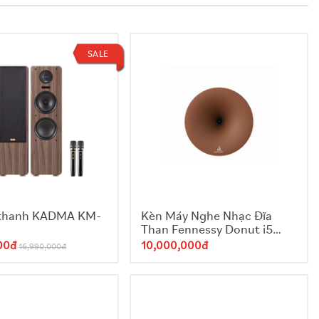
SALE
thanh KADMA KM-
Kèn Máy Nghe Nhạc Đĩa
Than Fennessy Donut i5
Year of Snake
00đ
10,000,000đ
16,990,000đ