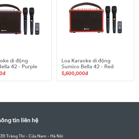
oke di động
Loa Karaoke di động
ella 42 - Purple
Sumico Bella 42 - Red
00đ
5,600,000đ
ông tin liên hệ
39 Tràng Thi - Cửa Nam - Hà Nội