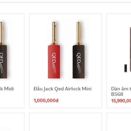
 giờ
k Midi
Đầu Jack Qed Airlock Mini
Dàn âm 
BS68
1,000,000đ
15,990,0