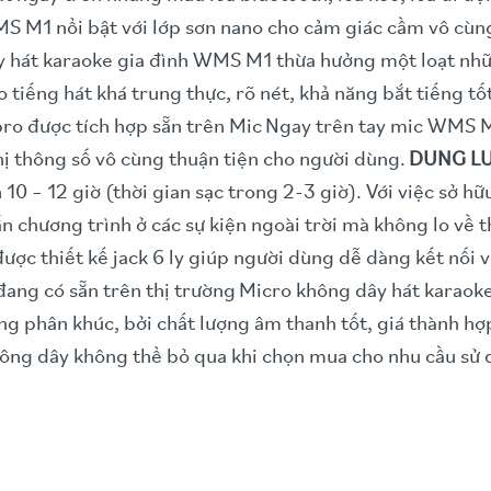
S M1 nổi bật với lớp sơn nano cho cảm giác cầm vô cùng
 hát karaoke gia đình WMS M1 thừa hưởng một loạt nhữ
 tiếng hát khá trung thực, rõ nét, khả năng bắt tiếng t
ro được tích hợp sẵn trên Mic
Ngay trên tay mic WMS M1
ị thông số vô cùng thuận tiện cho người dùng.
DUNG L
10 – 12 giờ (thời gian sạc trong 2-3 giờ). Với việc sở h
 chương trình ở các sự kiện ngoài trời mà không lo về t
ược thiết kế jack 6 ly giúp người dùng dễ dàng kết nối v
 đang có sẵn trên thị trường
Micro không dây hát karaok
ng phân khúc, bởi chất lượng âm thanh tốt, giá thành hợp
hông dây không thể bỏ qua khi chọn mua cho nhu cầu sử 
m