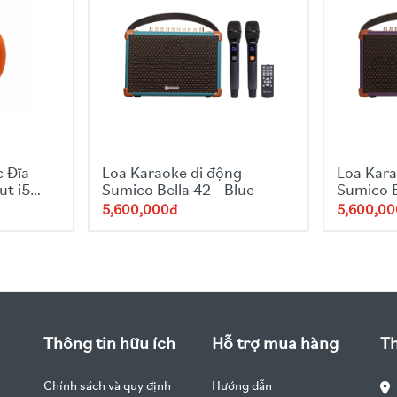
 Đĩa
Loa Karaoke di động
Loa Kara
ut i5
Sumico Bella 42 - Blue
Sumico B
5,600,000đ
5,600,0
Thông tin hữu ích
Hỗ trợ mua hàng
Th
Chính sách và quy định
Hướng dẫn