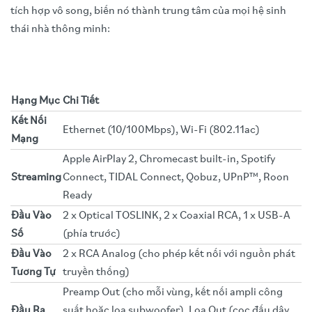
tích hợp vô song, biến nó thành trung tâm của mọi hệ sinh
thái nhà thông minh:
Hạng Mục
Chi Tiết
Kết Nối
Ethernet (10/100Mbps), Wi-Fi (802.11ac)
Mạng
Apple AirPlay 2, Chromecast built-in, Spotify
Streaming
Connect, TIDAL Connect, Qobuz, UPnP™, Roon
Ready
Đầu Vào
2 x Optical TOSLINK, 2 x Coaxial RCA, 1 x USB-A
Số
(phía trước)
Đầu Vào
2 x RCA Analog (cho phép kết nối với nguồn phát
Tương Tự
truyền thống)
Preamp Out (cho mỗi vùng, kết nối ampli công
Đầu Ra
suất hoặc loa subwoofer), Loa Out (cọc đấu dây