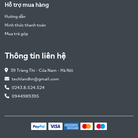
lĩnh vực CI.
Hỗ trợ mua hàng
HiddenWires:
"Naim CI-Uniti 102 là một bước tiến đáng kể
so với người tiền nhiệm, cung cấp thêm kết nối, nhiều năng
Hướng dẫn
lượng hơn và sự linh hoạt tuyệt vời cho các nhà tích hợp.
Hình thức thanh toán
Chất lượng âm thanh đúng chất Naim."
Mua trả góp
Residential Systems:
"Sự kết hợp giữa công suất dồi dào,
stream đa vùng chất lượng cao và khả năng tích hợp sâu với
hệ thống điều khiển khiến CI-Uniti 102 trở thành một lựa
chọn hàng đầu cho các dự án nhà ở hạng sang."
Thông tin liên hệ
Thông Số Kỹ Thuật
39 Tràng Thi - Cửa Nam - Hà Nội
techlandhn@gmail.com
Thuộc tính
Chi tiết
0243.8.524.524
Ampli Streamer Đa Vùng (Multi-Zone Network
Loại sản phẩm
0944989395
Amplifier)
Số vùng
2 Vùng (Zone 1 & Zone 2), có thể cấu hình độc lập
khuếch đại
Công suất
150W x 2 kênh (8 ohm)
Zone 1
Công suất
100W x 2 kênh (8 ohm)
Zone 2