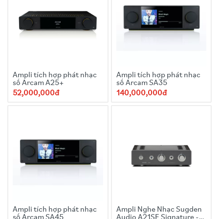
Vùng 1 (Zone 1):
Công suất
150W mỗi kênh (ở mức
tải 8 ohm)
, đủ sức mạnh để điều khiển những đôi loa
âm trần, loa in-wall hoặc loa bookshelf cao cấp trong
không gian sống chính.
Vùng 2 (Zone 2):
Công suất
100W mỗi kênh (ở mức
tải 8 ohm)
, lý tưởng cho phòng ngủ, bếp hoặc khu vực
ngoài trời.
Ampli tích hợp phát nhạc
Ampli tích hợp phát nhạc
số Arcam A25+
số Arcam SA35
Công Nghệ Stream Đỉnh Cao Từ Uniti:
Tích hợp nền tảng
52,000,000đ
140,000,000đ
stream nổi tiếng của Naim, cho phép truy cập vào thế giới
nhạc số chất lượng cao qua Wi-Fi hoặc Ethernet.
DAC Hi-Res Chất Lượng Cao:
Hỗ trợ giải mã các định dạng
nhạc Hi-Res lên đến
32-bit/384kHz (PCM)
và
DSD128
, đảm
bảo mọi chi tiết trong bản thu âm được tái tạo trung thực
và sống động.
Kết Nối & Tích Hợp Toàn Diện
Sức mạnh thực sự của CI-Uniti 102 nằm ở khả năng kết nối và tích
hợp vô song, biến nó thành trung tâm của mọi hệ sinh thái nhà
thông minh:
Ampli tích hợp phát nhạc
Ampli Nghe Nhạc Sugden
số Arcam SA45
Audio A21SE Signature -