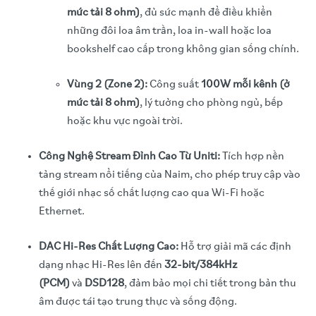
mức tải 8 ohm)
, đủ sức mạnh để điều khiển
những đôi loa âm trần, loa in-wall hoặc loa
bookshelf cao cấp trong không gian sống chính.
Vùng 2 (Zone 2):
Công suất
100W mỗi kênh (ở
mức tải 8 ohm)
, lý tưởng cho phòng ngủ, bếp
hoặc khu vực ngoài trời.
Công Nghệ Stream Đỉnh Cao Từ Uniti:
Tích hợp nền
tảng stream nổi tiếng của Naim, cho phép truy cập vào
thế giới nhạc số chất lượng cao qua Wi-Fi hoặc
Ethernet.
DAC Hi-Res Chất Lượng Cao:
Hỗ trợ giải mã các định
dạng nhạc Hi-Res lên đến
32-bit/384kHz
(PCM)
và
DSD128
, đảm bảo mọi chi tiết trong bản thu
âm được tái tạo trung thực và sống động.