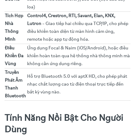
loa)
Tích Hợp
Control4, Crestron, RTI, Savant, Elan, KNX,
Nhà
Lutron
– Giao tiếp hai chiều qua TCP/IP, cho phép
Thông
điều khiển toàn diện từ màn hình cảm ứng,
Minh
remote hoặc app tự động hóa.
Điều
Ứng dụng Focal & Naim (iOS/Android), hoặc điều
Khiển Đa
khiển hoàn toàn qua hệ thống nhà thông minh mà
Vùng
không cần ứng dụng riêng.
Truyền
Hỗ trợ Bluetooth 5.0 với aptX HD, cho phép phát
Phát Âm
nhạc chất lượng cao từ điện thoại trực tiếp đến
Thanh
bất kỳ vùng nào.
Bluetooth
Tính Năng Nổi Bật Cho Người
Dùng