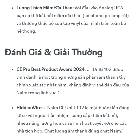
Tương Thích Mâm Đĩa Than:
Với đầu vào Analog RCA,
bạn có thể kết nối mâm đĩa than (có phono preamp rời)
và thưởng thức bộ sưu tập vinyl của mình trên toàn bộ
hệ thống.
Đánh Giá & Giải Thưởng
CE Pro Best Product Award 2024:
CI-Uniti 102 được
vinh danh là một trong những sản phẩm âm thanh tùy
chỉnh xuất sắc nhất năm, khẳng định vị thế dẫn đầu của
Naim trong lĩnh vực CI.
HiddenWires:
"Naim CI-Uniti 102 là một bước tiến đáng
kể so với người tiền nhiệm, cung cấp thêm kết nối,
nhiều năng lượng hơn và sự linh hoạt tuyệt vời cho các
nhà tích hợp. Chất lượng âm thanh đúng chất Naim."