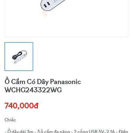
Ổ Cắm Có Dây Panasonic
WCHG243322WG
740,000đ
Chiếc
- Ổ dây dài 3m - 3 ổ cắm đa năng - 2 cổng USB 5V-2.1A - Điện