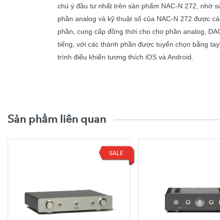
chú ý đầu tư nhất trên sản phẩm NAC-N 272, nhờ sử 
phần analog và kỹ thuật số của NAC-N 272 được cách
phần, cung cấp đồng thời cho cho phần analog, D
tiếng, với các thành phần được tuyển chọn bằng tay
trình điểu khiển tương thích iOS và Android.
Video trải nghiệm sản phẩ
Thiết kế
Sản phẩm liên quan
Kết nối không dây
Đường vào
SALE
Định dạng
DAC