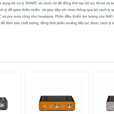
dụng bộ xử lý SHARC và clock rời để đồng thời tạo bộ lọc 40-bit và ki
 ly để giảm thiểu nhiễu, và giao tiếp với nhau thông qua bộ cách ly 
AC và pre-amp cũng như headamp.
Phần điều khiển âm lượng của NAC-
 để đảm bảo chất lượng, đồng thời phần analog tiếp tục được cách ly k
m
: Pre Ampli
: Wifi. Bluetooth aptX, UPnP
: (2 x DIN, 1 x RCA), Line (1 x RCA), Digital S/PDIF 1 x BN
: WAV, FLAC, Apple Lossless, AIFF, AAC, DSF64 DFF64, O
: 24-32bits/192kHz