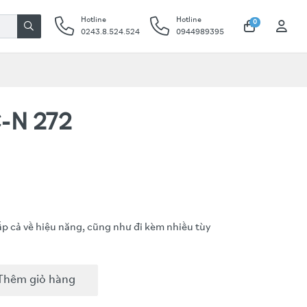
Hotline
Hotline
0
0243.8.524.524
0944989395
-N 272
 cả về hiệu năng, cũng như đi kèm nhiều tùy
Thêm giỏ hàng