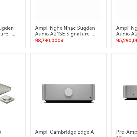
: 220V
: 12.5kg
Sugden
Ampli Nghe Nhạc Sugden
Ampli N
: 87 x 432 x 314mm
ure -
Audio A21SE Signature -
Audio A2
Orange
Titan
98,790,000đ
95,290,
: Anh Quốc
a
Ampli Cambridge Edge A
Pre-Amp