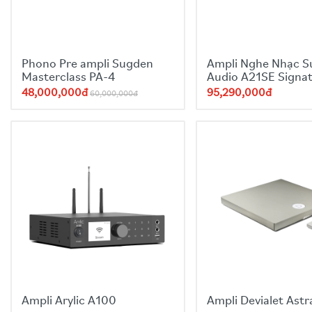
Điệp áp
Cân nặng
Phono Pre ampli Sugden
Ampli Nghe Nhạc 
Kích thước
Masterclass PA-4
Audio A21SE Signat
Gray
48,000,000đ
95,290,000đ
60,000,000đ
Sản xuất
Ampli Arylic A100
Ampli Devialet Astr