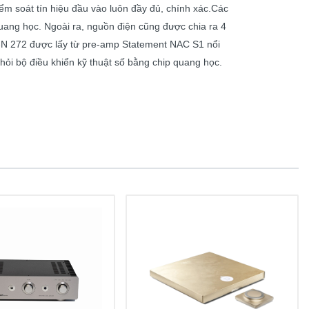
ểm soát tín hiệu đầu vào luôn đầy đủ, chính xác.Các
quang học. Ngoài ra, nguồn điện cũng được chia ra 4
N 272 được lấy từ pre-amp Statement NAC S1 nổi
hỏi bộ điều khiển kỹ thuật số bằng chip quang học.
C), Headphones (1 x 6.3mm), USB
gg Vorbis and MP3