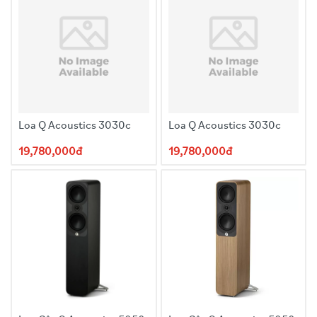
Độ nhạy (1m, 2,83 Vrms @ 1 kHz): 86,5 dB
Công suất đề nghị: 25-90W
Tần số chéo: 2,5 kHz
Kích thước: 324 x 205 x 329 mm
Trọng lượng: 7,5 kg
Loa Q Acoustics 3030c
Loa Q Acoustics 3030c
19,780,000đ
19,780,000đ