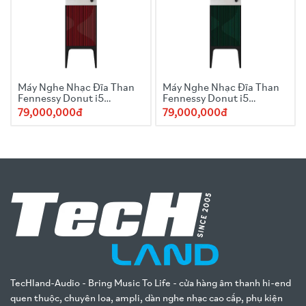
Máy Nghe Nhạc Đĩa Than
Máy Nghe Nhạc Đĩa Than
Fennessy Donut i5
Fennessy Donut i5
Quicksand 2025 Red
Quicksand 2025
79,000,000đ
79,000,000đ
TecHland-Audio - Bring Music To Life - cửa hàng âm thanh hi-end
quen thuộc, chuyên loa, ampli, dàn nghe nhạc cao cấp, phụ kiện