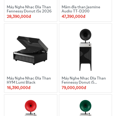
Máy Nghe Nhạc Đĩa Than
Mâm đĩa than Jasmine
Fennessy Donut i5s 2026
Audio TT-D200
28,390,000đ
47,390,000đ
Máy Nghe Nhạc Đĩa Than
Máy Nghe Nhạc Đĩa Than
HYM Lumi Black
Fennessy Donut i5
Quicksand 2025 Black
16,390,000đ
79,000,000đ