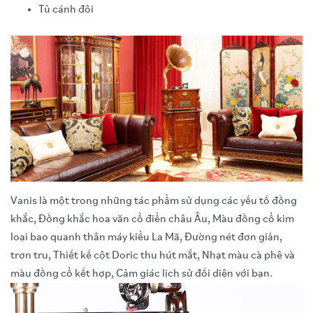
Tủ cánh đôi
Vanis là một trong những tác phẩm sử dụng các yếu tố đồng
khắc, Đồng khắc hoa văn cổ điển châu Âu, Màu đồng cổ kim
loại bao quanh thân máy kiểu La Mã, Đường nét đơn giản,
trơn tru, Thiết kế cột Doric thu hút mắt, Nhạt màu cà phê và
màu đồng cổ kết hợp, Cảm giác lịch sử đối diện với bạn.