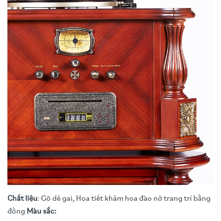
Chất liệu
: Gõ dẻ gai, Họa tiết khảm hoa đào nở trang trí bằng
đồng
Màu sắc: