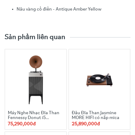
Nâu vàng cổ điển - Antique Amber Yellow
Video trải nghiệm sản phẩm
Function
:Turbo HiFi, LP, Bluetooth, USB, CD, FM Radio.
Sản phẩm liên quan
Đĩa xoay ba tốc độ (33/45/78), tương thích với đĩa
18/25/30cm
Công suất
: 100w(150w tối đa)
Hệ thống loa
: 2.1
Máy Nghe Nhạc Đĩa Than
Đầu Đĩa Than Jasmine
Fennessy Donut i5
MORE HIFI có nắp mica
Quicksand 2025 kèn
75,290,000đ
25,890,000đ
Snake