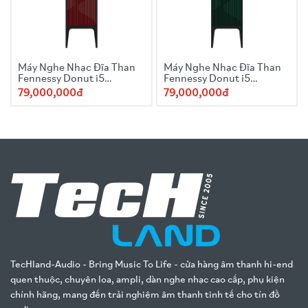
Máy Nghe Nhạc Đĩa Than
Máy Nghe Nhạc Đĩa Than
Fennessy Donut i5
Fennessy Donut i5
Quicksand 2025 Red
Quicksand 2025
79,000,000đ
79,000,000đ
TecHland-Audio - Bring Music To Life - cửa hàng âm thanh hi-end
quen thuộc, chuyên loa, ampli, dàn nghe nhạc cao cấp, phụ kiện
chính hãng, mang đến trải nghiệm âm thanh tinh tế cho tín đồ