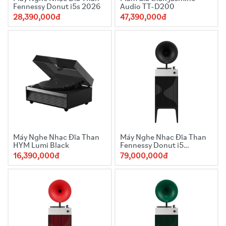
Fennessy Donut i5s 2026
Audio TT-D200
28,390,000đ
47,390,000đ
Máy Nghe Nhạc Đĩa Than
Máy Nghe Nhạc Đĩa Than
HYM Lumi Black
Fennessy Donut i5
Quicksand 2025 Black
16,390,000đ
79,000,000đ