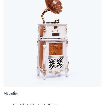
Màu sắc
: