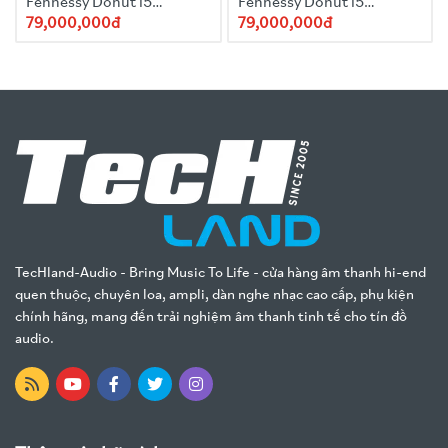
Fennessy Donut i5
Fennessy Donut i5
Quicksand 2025 Red
Quicksand 2025
79,000,000đ
79,000,000đ
TecHland-Audio - Bring Music To Life - cửa hàng âm thanh hi-end
quen thuộc, chuyên loa, ampli, dàn nghe nhạc cao cấp, phụ kiện
chính hãng, mang đến trải nghiệm âm thanh tinh tế cho tín đồ
audio.