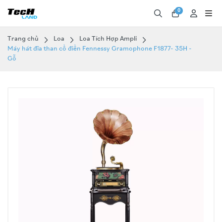
0
Trang chủ
Loa
Loa Tích Hợp Ampli
Máy hát đĩa than cổ điển Fennessy Gramophone F1877- 35H -
Gỗ