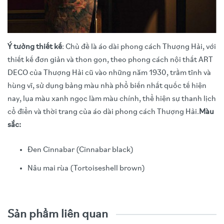
Ý tưởng thiết kế
: Chủ đề là áo dài phong cách Thượng Hải, với
thiết kế đơn giản và thon gọn, theo phong cách nội thất ART
DECO của Thượng Hải cũ vào những năm 1930, trầm tĩnh và
hùng vĩ, sử dụng bảng màu nhà phổ biến nhất quốc tế hiện
nay, lụa màu xanh ngọc làm màu chính, thể hiện sự thanh lịch
cổ điển và thời trang của áo dài phong cách Thượng Hải.
Màu
sắc:
Đen Cinnabar (Cinnabar black)
Nâu mai rùa (Tortoiseshell brown)
Video trải nghiệm sản phẩm
Function
:Turbo HiFi, LP, Bluetooth, USB, CD, FM Radio.
Sản phẩm liên quan
Đĩa xoay ba tốc độ (33/45/78), tương thích với đĩa