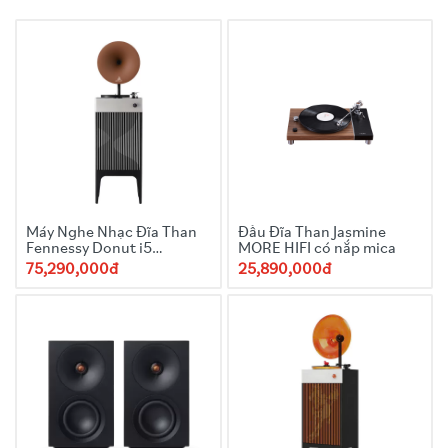
18/25/30cm
Công suất
: 100w(150w tối đa)
Hệ thống loa
: 2.1
Máy Nghe Nhạc Đĩa Than
Đầu Đĩa Than Jasmine
Fennessy Donut i5
MORE HIFI có nắp mica
Quicksand 2025 kèn
75,290,000đ
25,890,000đ
Snake